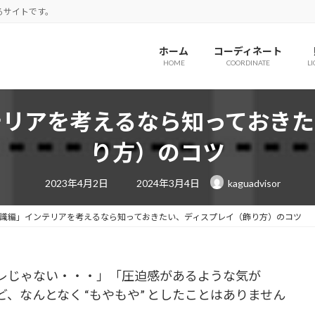
るサイトです。
ホーム
コーディネート
HOME
COORDINATE
L
テリアを考えるなら知っておきた
り方）のコツ
最
2023年4月2日
2024年3月4日
kaguadvisor
終
更
新
日
識編」インテリアを考えるなら知っておきたい、ディスプレイ（飾り方）のコツ
時
:
レじゃない・・・」「圧迫感があるような気が
、なんとなく “もやもや” としたことはありません