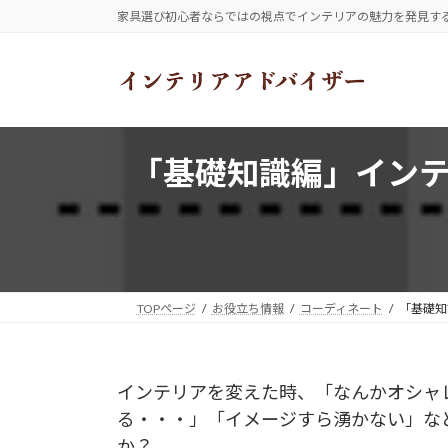
コ
ナ
家具選び初心者ならではの視点でインテリアの魅力を発見す
ン
ビ
テ
ゲ
ン
ー
ツ
シ
へ
ョ
ス
ン
「基礎知識編」イン
キ
に
ッ
移
プ
動
TOPページ
お役立ち情報
コーディネート
「基礎知
インテリアを変えた時、「なんかオシャ
る・・・」「イメージすら湧かない」など
か？